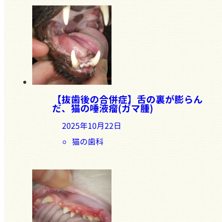
【抜歯後の合併症】舌の裏が膨らん
だ、猫の唾液瘤(ガマ腫)
2025年10月22日
猫の歯科