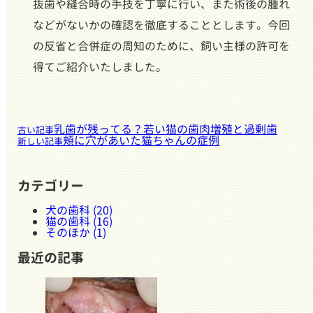
抜歯や縫合時の手技を丁寧に行い、また術後の腫れ
などがないかの確認を徹底することとします。今回
の反省と合併症の周知のために、飼い主様の許可を
得てご紹介いたしました。
乳歯が残ってる？若い猫の歯肉増殖と過剰歯
古い記事
頬に穴があいた猫ちゃんの症例
新しい記事
カテゴリー
犬の歯科 (20)
猫の歯科 (16)
そのほか (1)
最近の記事