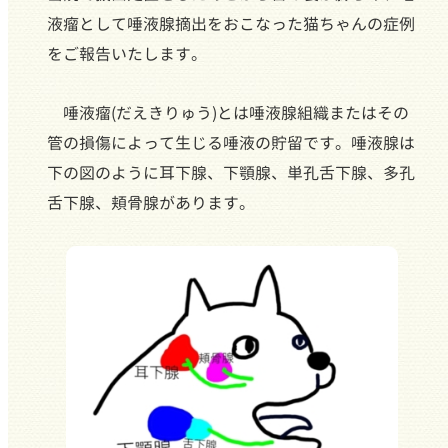
液瘤として唾液腺摘出をおこなった猫ちゃんの症例
をご報告いたします。
唾液瘤(だえきりゅう)とは唾液腺組織またはその
管の損傷によって生じる唾液の貯留です。唾液腺は
下の図のように耳下腺、下顎腺、単孔舌下腺、多孔
舌下腺、頬骨腺があります。