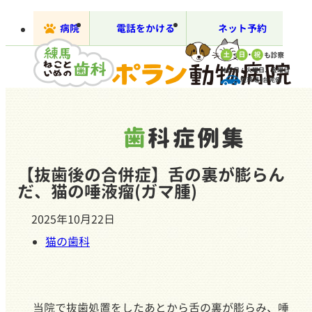
病院
電話をかける
ネット予約
休診日：火曜日、金曜日
駐車場4台完備
歯科症例集
【抜歯後の合併症】舌の裏が膨らん
だ、猫の唾液瘤(ガマ腫)
2025年10月22日
猫の歯科
当院で抜歯処置をしたあとから舌の裏が膨らみ、唾